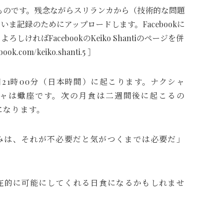
のものです。残念ながらスリランカから（技術的な問題
ま記録のためにアップロードします。Facebookに
ればFacebookのKeiko Shantiのページを併
.com/keiko.shanti.5 ］
7日21時00分（日本時間）に起こります。ナクシャ
ャは蠍座です。次の月食は二週間後に起こるの
になります。
みは、それが不必要だと気がつくまでは必要だ」
在的に可能にしてくれる日食になるかもしれませ