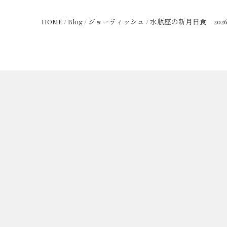
HOME
/
Blog
/
ジョーティッシュ
/
水瓶座の新月日食 2026