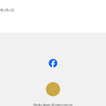
年2月17日
page too
©Keiko Shanti All rights reserved.