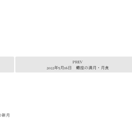
PREV
2022年5月16日 蠍座の満月・月食
座の新月