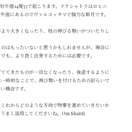
に牡牛座14度53で起こります。
ナクシャトラはロヒニ
牡牛座にあるのでヴァルゴッタマで強力な新月です。
がより大きくなったり、枝の伸びる勢いがついたりし
るのはもったいないと思うかもしれませんが、場合に
とでも、より良く出発するためには必要です。
育ててきたものが一旦なくなったり、後退するように
は一時的なことで、再び勢いを付けるための計らいで
良い機会です。
、これからどのような方向で物事を進めていきたいか
く活用してくださいね。Om Shanti.