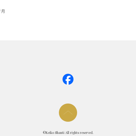
新月
page too
©Keiko Shanti All rights reserved.