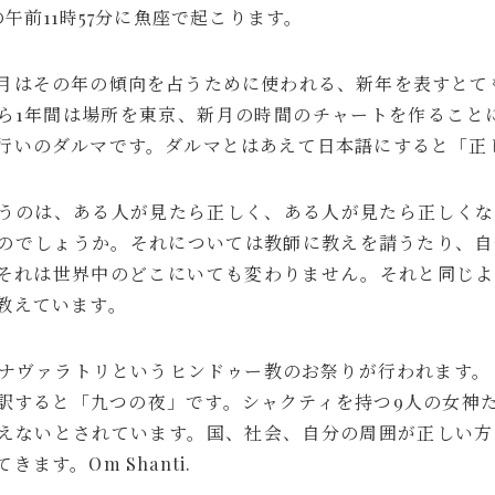
の午前11時57分に魚座で起こります。
月はその年の傾向を占うために使われる、新年を表すとて
ら1年間は場所を東京、新月の時間のチャートを作ること
行いのダルマです。ダルマとはあえて日本語にすると「正
うのは、ある人が見たら正しく、ある人が見たら正しくな
のでしょうか。それについては教師に教えを請うたり、自
それは世界中のどこにいても変わりません。それと同じよ
教えています。
間はナヴァラトリというヒンドゥー教のお祭りが行われます。
訳すると「九つの夜」です。シャクティを持つ9人の女神
えないとされています。国、社会、自分の周囲が正しい方
ます。Om Shanti.