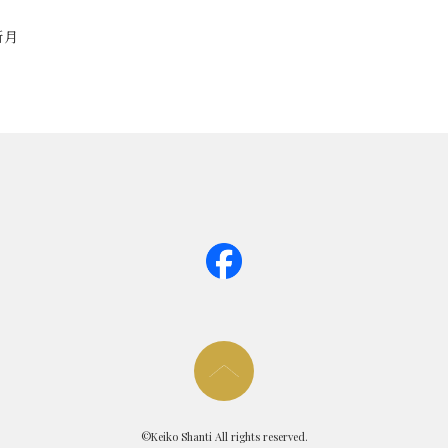
新月
page too
©Keiko Shanti All rights reserved.