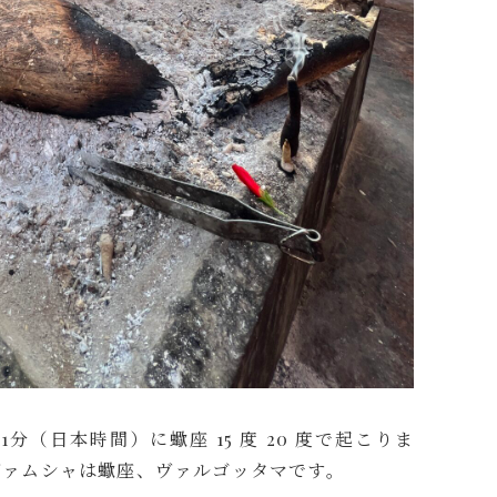
21分（日本時間）に蠍座 15 度 20 度で起こりま
ヴァムシャは蠍座、ヴァルゴッタマです。