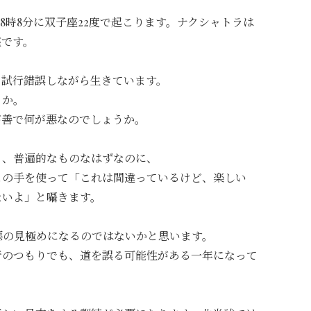
8時8分に双子座22度で起こります。
ナクシャトラは
座です。
日試行錯誤しながら生きています。
うか。
が善で何が悪なのでしょうか。
く、普遍的なものなはずなのに、
この手を使って「これは間違っているけど、楽しい
ないよ」と囁きます。
と悪の見極めになるのではな
いかと思います。
行のつもりでも、
道を誤る可能性がある一年になって