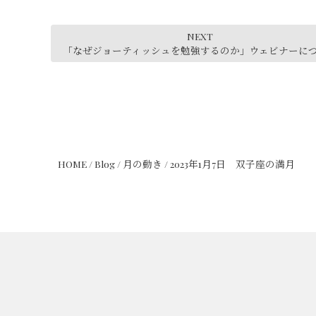
NEXT
「なぜジョーティッシュを勉強するのか」ウェビナーに
HOME
/
Blog
/
月の動き
/
2023年1月7日 双子座の満月